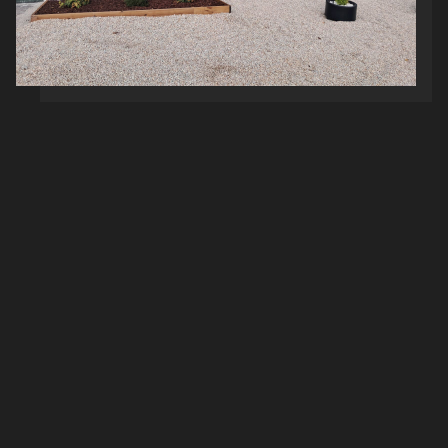
Vive la
auténtica esencia
de Galicia en As Casiñas do
Alto
En nuestro
alojamiento rural en Portomarín
disfrutarás del
equilibrio perfecto entre la energía del
Camino de Santiago
y la paz de la
Ribeira Sacra
. Con un acceso sencillo y directo,
nuestro alojamiento es el mirador ideal hacia paisajes únicos
que definen la esencia de Galicia.
Nuestra ubicación privilegiada te permite descubrir el
encanto y los servicios de la zona, mientras descansas en un
entorno libre de ruidos y rodeado de naturaleza.