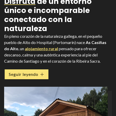
Disfruta
de un entorno
único e incomparable
conectado con la
naturaleza
En pleno corazón de la naturaleza gallega, en el pequeño
pueblo de Alto do Hospital (Portomarín) nace
As Casiñas
do Alto
, un
alojamiento rural
pensado para ofrecer
descanso, calma y una auténtica experiencia al pie del
Camino de Santiago y en el corazón de la Ribeira Sacra.
Ofrecemos un
refugio de desconexión
donde el silencio y la
Seguir leyendo
naturaleza de Portomarín son los protagonistas. En As
Casiñas do Alto, hemos creado un espacio de calma para
quienes buscan una pausa reparadora en el
Camino de
Santiago
o desean explorar la magia de la
Ribeira Sacra
.
Aquí, el descanso es reconectar con la esencia de la Galicia
más pura en una ubicación privilegiada.
Reserva hoy mismo
tu estancia
.